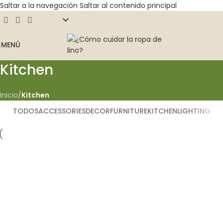
Saltar a la navegación
Saltar al contenido principal
MENÚ
Kitchen
Inicio
/
Kitchen
TODOS
ACCESSORIES
DECOR
FURNITURE
KITCHEN
LIGHTING
Kitchen
Suspendisse quam at vestibulum
Kitchen
Leo uteu ullamcorper