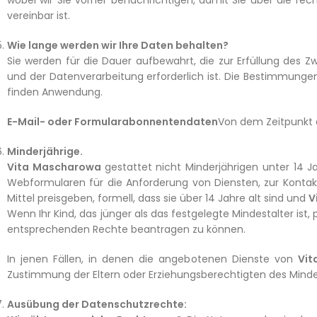
wobei wir Sie vorher benachrichtigen, damit Sie über die re
vereinbar ist.
Wie lange werden wir Ihre Daten behalten?
Sie werden für die Dauer aufbewahrt, die zur Erfüllung des Z
und der Datenverarbeitung erforderlich ist. Die Bestimmungen
finden Anwendung.
E-Mail- oder Formularabonnentendaten
Von dem Zeitpunkt a
Minderjährige.
Vita Mascharowa
gestattet nicht Minderjährigen unter 14 J
Webformularen für die Anforderung von Diensten, zur Kontak
Mittel preisgeben, formell, dass sie über 14 Jahre alt sind und
V
Wenn Ihr Kind, das jünger als das festgelegte Mindestalter ist
entsprechenden Rechte beantragen zu können.
In jenen Fällen, in denen die angebotenen Dienste von
Vit
Zustimmung der Eltern oder Erziehungsberechtigten des Minder
Ausübung der Datenschutzrechte: