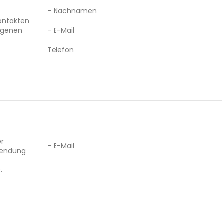
– Nachnamen
Kontakten
ngenen
– E-Mail
Telefon
er
– E-Mail
rsendung
.