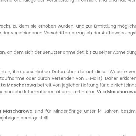
chtliche Grundlage der Verarbeitung informiert sind und nur, 
wecks, zu dem sie erhoben wurden, und zur Ermittlung mögliche
 der verschiedenen Vorschriften bezüglich der Aufbewahrungsfris
n, an dem sich der Benutzer anmeldet, bis zu seiner Abmeldun
ahren, ihre persönlichen Daten über die auf dieser Website ve
taufnahme oder durch Versenden von E-Mails). Daher erklären
ita Mascharowa
befreit von jeglicher Haftung für die Nichteinh
, persönliche Informationen übermittelt hat an
Vita Mascharow
a Mascharowa
sind für Minderjährige unter 14 Jahren bestim
jährigen bereitgestellt